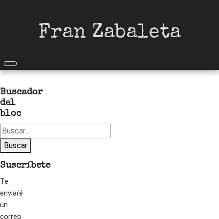
Fran Zabaleta
Buscador
del
bloc
Buscar
Buscar
Suscríbete
Te
enviaré
un
correo