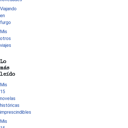
Viajando
en
furgo
Mis
otros
viajes
Lo
más
leído
Mis
15
novelas
históricas
imprescindibles
Mis