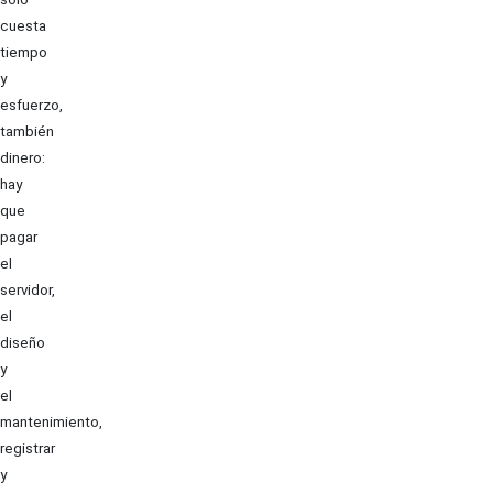
cuesta
tiempo
y
esfuerzo,
también
dinero:
hay
que
pagar
el
servidor,
el
diseño
y
el
mantenimiento,
registrar
y