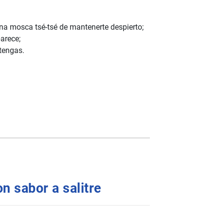
na mosca tsé-tsé de mantenerte despierto;
arece;
 tengas.
on sabor a salitre