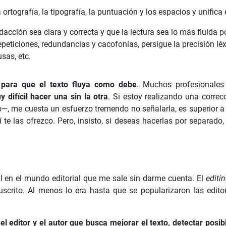
a ortografía, la tipografía, la puntuación y los espacios y unifica
acción sea clara y correcta y que la lectura sea lo más fluida po
repeticiones, redundancias y cacofonías, persigue la precisión lé
sas, etc.
 para que el texto fluya como debe
. Muchos profesionales
 difícil hacer una sin la otra
. Si estoy realizando una correc
—, me cuesta un esfuerzo tremendo no señalarla, es superior a m
 te las ofrezco. Pero, insisto, si deseas hacerlas por separad
al en el mundo editorial que me sale sin darme cuenta. El
editi
scrito. Al menos lo era hasta que se popularizaron las editor
 editor y el autor que busca mejorar el texto, detectar posibl