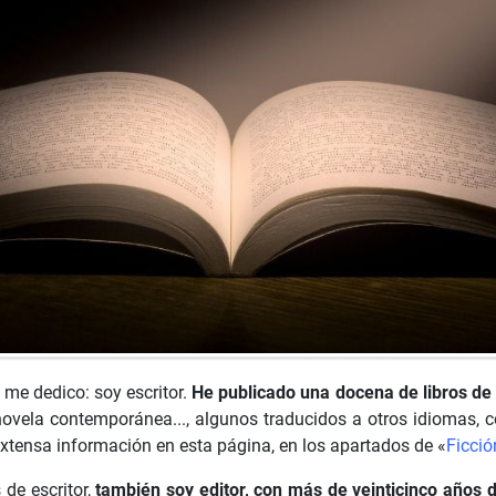
 me dedico: soy escritor.
He publicado una docena de libros de
, novela contemporánea..., algunos traducidos a otros idiomas, c
extensa información en esta página, en los apartados de «
Ficció
de escritor,
también soy editor, con más de veinticinco años 