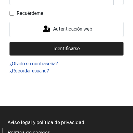
Mostra
Recuérdeme
Autenticación web
Identificarse
¿Olvidó su contraseña?
¿Recordar usuario?
Aviso legal y política de privacidad
Politica de cookies