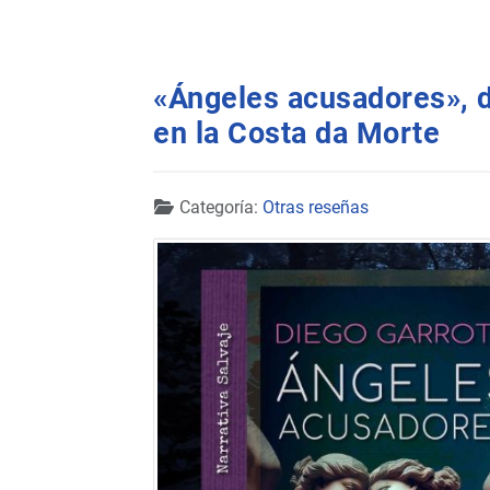
«Ángeles acusadores», d
en la Costa da Morte
Detalles
Categoría:
Otras reseñas