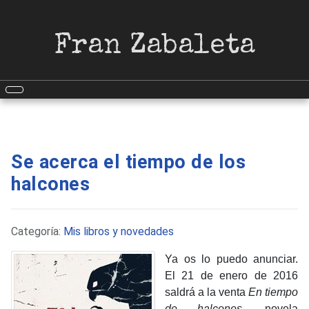
Fran Zabaleta
Se acerca el tiempo de los
halcones
Detalles
Categoría:
Mis libros y novedades
Ya os lo puedo
anunciar
.
El 21 de enero de 2016
saldrá a la venta
En tiempo
de halcones
,
novela