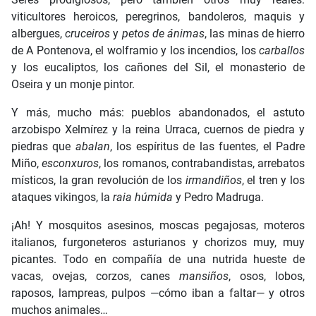
viticultores heroicos, peregrinos, bandoleros, maquis y
albergues,
cruceiros
y
petos de ánimas
, las minas de hierro
de A Pontenova, el wolframio y los incendios, los
carballos
y los eucaliptos, los cañones del Sil, el monasterio de
Oseira y un monje pintor.
Y más, mucho más: pueblos abandonados, el astuto
arzobispo Xelmírez y la reina Urraca, cuernos de piedra y
piedras que
abalan
, los espíritus de las fuentes, el Padre
Miño,
esconxuros
, los romanos, contrabandistas, arrebatos
místicos, la gran revolución de los
irmandiños
, el tren y los
ataques vikingos, la
raia húmida
y Pedro Madruga.
¡Ah! Y mosquitos asesinos, moscas pegajosas, moteros
italianos, furgoneteros asturianos y chorizos muy, muy
picantes. Todo en compañía de una nutrida hueste de
vacas, ovejas, corzos, canes
mansiños
, osos, lobos,
raposos, lampreas, pulpos —cómo iban a faltar— y otros
muchos animales…