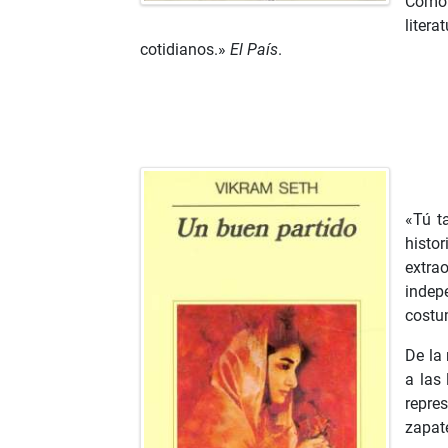
Como 
liter
cotidianos.»
El País
.
«Tú t
histo
extra
indep
costum
De la
a las
repres
zapat