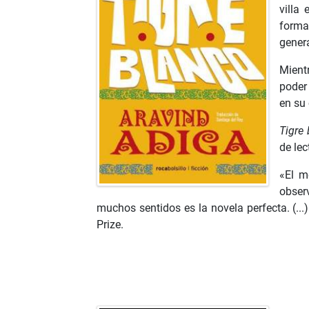
villa
forma
genera
Mientr
poder
en su
Tigre
de lec
«El m
obser
muchos sentidos es la novela perfecta. (...)
Prize.