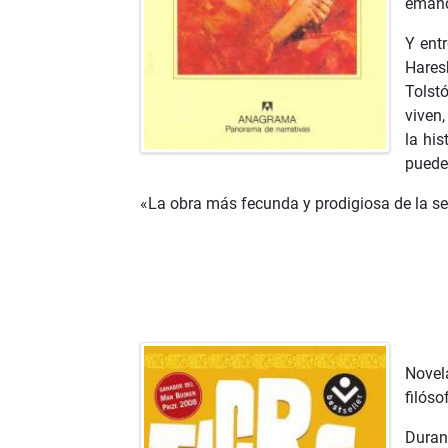
emanc
Y entr
Haresh
Tolst
viven,
la his
puede 
«La obra más fecunda y prodigiosa de la s
Novel
filóso
Durant