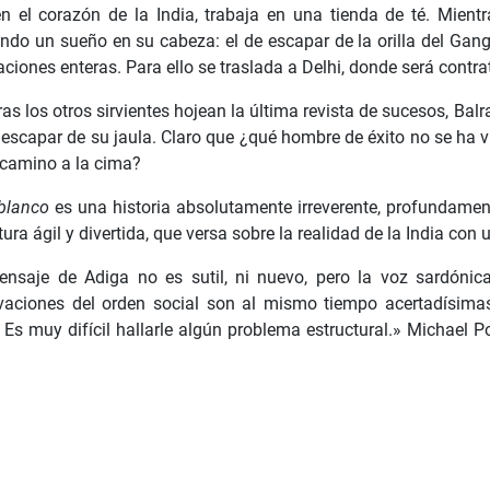
 en el corazón de la India, trabaja en una tienda de té. Mie
ndo un sueño en su cabeza: el de escapar de la orilla del Gan
ciones enteras. Para ello se traslada a Delhi, donde será contr
as los otros sirvientes hojean la última revista de sucesos, Ba
 escapar de su jaula. Claro que ¿qué hombre de éxito no se ha 
 camino a la cima?
 blanco
es una historia absolutamente irreverente, profundamente
tura ágil y divertida, que versa sobre la realidad de la India con 
ensaje de Adiga no es sutil, ni nuevo, pero la voz sardóni
vaciones del orden social son al mismo tiempo acertadísim
 Es muy difícil hallarle algún problema estructural.» Michael Po