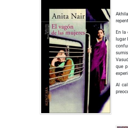
Akhil
repent
En la 
lugar
confu
sumis
Vasud
que p
experi
Al ca
preoc