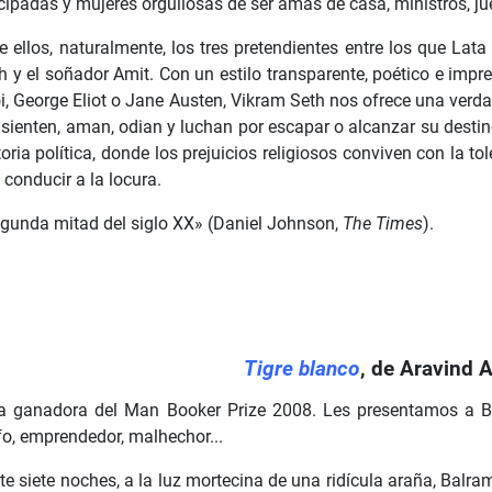
ipadas y mujeres orgullosas de ser amas de casa, ministros, jue
e ellos, naturalmente, los tres pretendientes entre los que Lata
 y el soñador Amit. Con un estilo transparente, poético e impreg
ói, George Eliot o Jane Austen, Vikram Seth nos ofrece una verd
 sienten, aman, odian y luchan por escapar o alcanzar su desti
toria política, donde los prejuicios religiosos conviven con la to
conducir a la locura.
egunda mitad del siglo XX» (Daniel Johnson,
The Times
).
Tigre blanco
, de Aravind 
a ganadora del Man Booker Prize 2008. Les presentamos a Balr
fo, emprendedor, malhechor...
e siete noches, a la luz mortecina de una ridícula araña, Balra