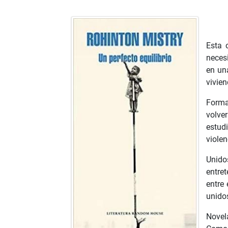
Esta 
neces
en un
vivie
Forma
volve
estud
violen
Unido
entre
entre 
unido
Novel