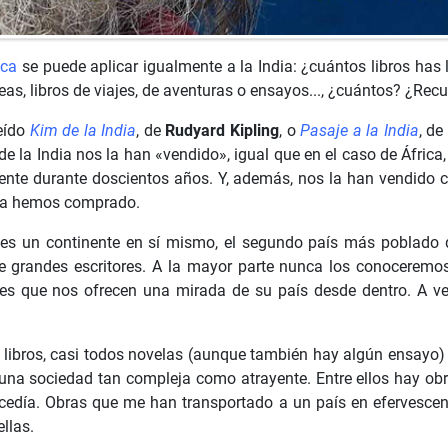
ica
se puede aplicar igualmente a la India: ¿cuántos libros has 
as, libros de viajes, de aventuras o ensayos..., ¿cuántos? ¿Recu
eído
Kim de la India
, de
Rudyard Kipling
, o
Pasaje a la India
, de
 la India nos la han «vendido», igual que en el caso de África, 
ente durante doscientos años. Y, además, nos la han vendido 
e la hemos comprado.
 es un continente en sí mismo, el segundo país más poblado d
e grandes escritores. A la mayor parte nunca los conoceremos
ores que nos ofrecen una mirada de su país desde dentro. A 
 libros, casi todos novelas (aunque también hay algún ensayo) 
n una sociedad tan compleja como atrayente. Entre ellos hay 
día. Obras que me han transportado a un país en efervescencia
llas.