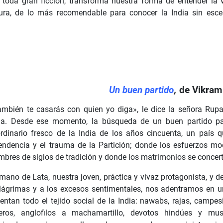
toda gran ficción, transforma nuestra forma de entender la 
atura, de lo más recomendable para conocer la India sin esce
Un buen partido
,
de Vikram
ambién te casarás con quien yo diga», le dice la señora Rupa
ria. Desde ese momento, la búsqueda de un buen partido pa
ordinario fresco de la India de los años cincuenta, un país 
endencia y el trauma de la Partición; donde los esfuerzos mo
bres de siglos de tradición y donde los matrimonios se concerta
 mano de Lata, nuestra joven, práctica y vivaz protagonista, y 
 lágrimas y a los excesos sentimentales, nos adentramos en u
entan todo el tejido social de la India: nawabs, rajas, campes
eros, anglofilos a machamartillo, devotos hindúes y musu