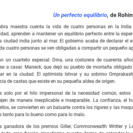
Un perfecto equilibrio
,
de Rohin
obra maestra cuenta la vida de cuatro personas en la India
idad, aprenden a mantener un equilibrio perfecto entre la esp
a ciudad india junto al mar. El gobierno acaba de declarar el
nda cuatro personas se ven obligadas a compartir un pequeño a
n un cuarteto especial: Dina, una costurera de cuarenta año
rse a casar. Maneck, que dejó su pueblo de montaña obligado
iar en la ciudad. El optimista Ishvar y su sobrino Omprakash
cia de castas que existe en su pequeña aldea de origen.
s solo por el hilo impersonal de la necesidad común, estos
tejen de manera inexplicable e inseparable. La confianza, el 
ellos, se convierten en un baluarte contra los rigores y las maq
s tanto para lo bueno como para lo malo.
a ganadora de los premios Giller, Commonwealth Writter y Lo