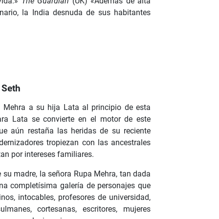
vida.»
The Guardian
(UK) «Además de alta
nario, la India desnuda de sus habitantes
 Seth
 Mehra a su hija Lata al principio de esta
ra Lata se convierte en el motor de este
que aún restaña las heridas de su reciente
dernizadores tropiezan con las ancestrales
n por intereses familiares.
de su madre, la señora Rupa Mehra, tan dada
na completísima galería de personajes que
inos, intocables, profesores de universidad,
lmanes, cortesanas, escritores, mujeres