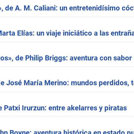
, de A. M. Caliani: un entretenidísimo cóc
arta Elías: un viaje iniciático a las entrañ
ros», de Philip Briggs: aventura con sabor 
de José María Merino: mundos perdidos, t
 Patxi Irurzun: entre akelarres y piratas
hn Boyne: aventura histórica en estado p