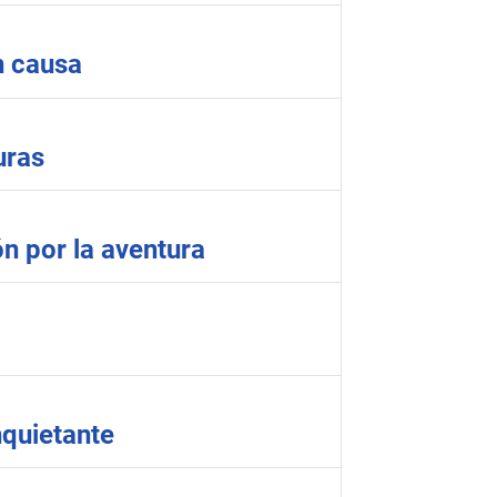
n causa
uras
ón por la aventura
nquietante