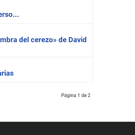
rso...
sombra del cerezo» de David
arias
Página 1 de 2