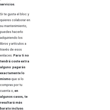
servicios
.
Si te gusta el bloc y
quieres colaborar en
su mantenimiento,
puedes hacerlo
adquiriendo los
libros y artículos a
través de esos
enlaces.
Para ti no
tendrá coste extra
alguno
:
pagarás
exactamente lo
mismo
que si lo
compras por tu
cuenta o,
en
algunos casos, te
resultará más
barato incluso
.