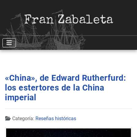
Fran Zabaleta
«China», de Edward Rutherfurd:
los estertores de la China
imperial
Detalles
Categoría:
Reseñas históricas