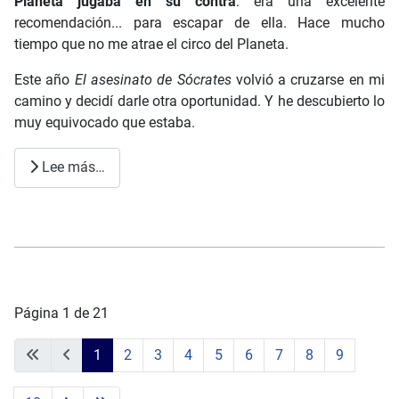
Planeta jugaba en su contra
: era una excelente
recomendación... para escapar de ella. Hace mucho
tiempo que no me atrae el circo del Planeta.
Este año
El asesinato de Sócrates
volvió a cruzarse en mi
camino y decidí darle otra oportunidad. Y he descubierto lo
muy equivocado que estaba.
Lee más…
Página 1 de 21
1
2
3
4
5
6
7
8
9