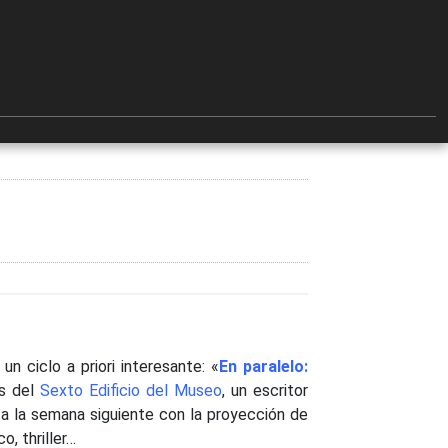
un ciclo a priori interesante: «
En paralelo:
os del
Sexto Edificio del Museo
, un escritor
ta la semana siguiente con la proyección de
o, thriller…