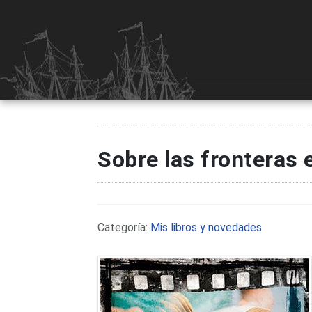
Sobre las fronteras en
Detalles
Categoría:
Mis libros y novedades