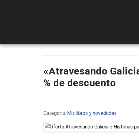
«Atravesando Galicia
% de descuento
Detalles
Categoría:
Mis libros y novedades