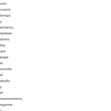
solo
cuesta
tiempo
y
esfuerzo,
también
dinero:
hay
que
pagar
el
servidor,
el
diseño
y
el
mantenimiento,
registrar
y