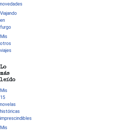
novedades
Viajando
en
furgo
Mis
otros
viajes
Lo
más
leído
Mis
15
novelas
históricas
imprescindibles
Mis