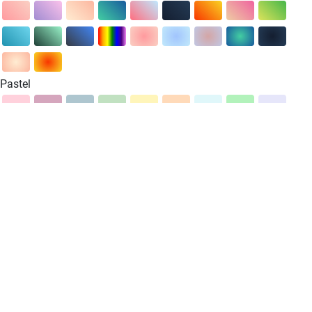
🤛
🤜
🤚
👋
👏
✍
👐
🙌
🙏
🤝
💅
👂
👃
👣
👀
👁
👅
👄
💋
💤
👓
🕶
👔
👕
👖
👗
👘
👙
👚
👛
👜
👝
🎒
👞
👟
👠
👡
👢
👑
👒
🎩
🎓
⛑
💄
💍
🌂
💼
Objects
☠
💌
💣
🕳
🛍
📿
💎
🔪
🏺
🗺
💈
🖼
🛎
🚪
🛌
🛏
🛋
🚽
Pastel
🚿
🛁
⌛
⏳
⌚
⏰
⏱
⏲
🕰
🌡
⛱
🎈
🎉
🎊
🎎
🎏
🎐
🎀
🎁
🕹
📯
🎙
🎚
🎛
📻
📱
📲
☎
📞
📟
📠
🔋
🔌
💻
🖥
🖨
⌨
🖱
🖲
💽
💾
💿
📀
🎥
🎞
📽
📺
📷
📸
📹
📼
🔍
🔎
🔬
🔭
📡
🕯
💡
🔦
🏮
📔
📕
📖
📗
📘
📙
📚
📓
📒
📃
📜
📄
📰
🗞
📑
🔖
🏷
💰
💴
💵
💶
💷
💸
💳
✉
📧
📨
📩
📤
📥
📦
📫
📪
📬
📭
📮
🗳
✏
✒
🖋
🖊
🖌
🖍
📝
📁
📂
🗂
📅
📆
🗒
🗓
📇
📈
📉
📊
📋
📌
📍
📎
🖇
📏
📐
✂
🗃
🗄
🗑
🔒
🔓
🔏
🔐
🔑
🗝
🔨
⛏
⚒
🛠
🗡
⚔
🔫
🛡
🔧
🔩
⚙
🗜
⚗
⚖
🔗
⛓
💉
💊
🚬
⚰
⚱
🗿
🛢
🔮
🛒
🚩
🎌
🏴
🏳
🏳🌈
Activity
👾
🕴
🤺
🏇
⛷
🏂
🏌
🏄
🚣
🏊
⛹
🏋
🚴
🚵
🤸
🤼
🤽
🤾
🤹