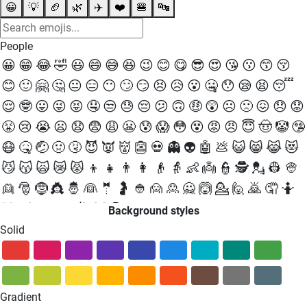
😀
💡
🏈
🌿
✈️
❤️
🍔
🔤
People
😀
😁
😂
🤣
😃
😄
😅
😆
😉
😊
😋
😎
😍
😘
😗
😙
😚
😊
🙂
🤗
🤔
😐
😑
😶
🙄
😏
😣
😥
😮
🤐
😯
😪
😫
😴
😌
🤓
😛
😜
😝
🤤
😒
😓
😔
😕
🙃
🤑
😲
☹
🙁
😖
😞
😟
😤
😢
😭
😦
😧
😨
😩
😬
😰
😱
😳
😵
😡
😠
😇
🤠
🤡
🤥
😷
🤒
🤕
🤢
🤧
😈
👿
👹
👺
💀
👻
👽
🤖
💩
😺
😸
😹
😻
😼
😽
🙀
😿
😾
👦
👧
👨
👩
👴
👵
👶
👼
👮
🕵
💂
👷
👳
👱
🎅
🤶
👸
🤴
👰
🤵
🤰
👲
🙍
🙎
🙅
🙆
💁
🙋
🙇
🤦
🤷
💆
💇
🚶
🏃
💃
🕺
👯
🗣
👤
👥
👫
👬
👭
💏
👨❤💋👨
👩❤
Background styles
💋👩
💑
👨❤👨
👩❤👩
👪
👨👩👧
👨👩👧👦
👨👩👦👦
Solid
👨👩👧👧
👨👨👦
👨👨👧
👨👨👧👦
👨👨👦👦
👨👨👧
👧
👩👩👦
👩👩👧
👩👩👧👦
👩👩👦👦
👩👩👧👧
💪
🤳
👈
👉
☝
👆
🖕
👇
✌
🤞
🖖
🤘
🤙
🖐
✋
👌
👍
👎
✊
👊
Gradient