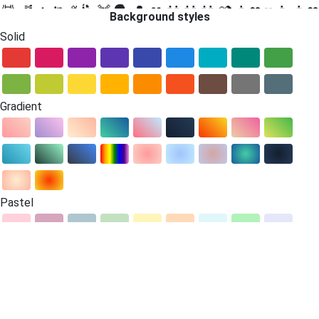
💆
💇
🚶
🏃
💃
🕺
👯
🗣
👤
👥
👫
👬
👭
💏
👨❤💋👨
👩❤
Background styles
💋👩
💑
👨❤👨
👩❤👩
👪
👨👩👧
👨👩👧👦
👨👩👦👦
Solid
👨👩👧👧
👨👨👦
👨👨👧
👨👨👧👦
👨👨👦👦
👨👨👧
👧
👩👩👦
👩👩👧
👩👩👧👦
👩👩👦👦
👩👩👧👧
💪
🤳
👈
👉
☝
👆
🖕
👇
✌
🤞
🖖
🤘
🤙
🖐
✋
👌
👍
👎
✊
👊
Gradient
🤛
🤜
🤚
👋
👏
✍
👐
🙌
🙏
🤝
💅
👂
👃
👣
👀
👁
👅
👄
💋
💤
👓
🕶
👔
👕
👖
👗
👘
👙
👚
👛
👜
👝
🎒
👞
👟
👠
👡
👢
👑
👒
🎩
🎓
⛑
💄
💍
🌂
💼
Objects
☠
💌
💣
🕳
🛍
📿
💎
🔪
🏺
🗺
💈
🖼
🛎
🚪
🛌
🛏
🛋
🚽
Pastel
🚿
🛁
⌛
⏳
⌚
⏰
⏱
⏲
🕰
🌡
⛱
🎈
🎉
🎊
🎎
🎏
🎐
🎀
🎁
🕹
📯
🎙
🎚
🎛
📻
📱
📲
☎
📞
📟
📠
🔋
🔌
💻
🖥
🖨
⌨
🖱
🖲
💽
💾
💿
📀
🎥
🎞
📽
📺
📷
📸
📹
📼
🔍
🔎
🔬
🔭
📡
🕯
💡
🔦
🏮
📔
📕
📖
📗
📘
📙
📚
📓
📒
📃
📜
📄
📰
🗞
📑
🔖
🏷
💰
💴
💵
💶
💷
💸
💳
✉
📧
📨
📩
📤
📥
📦
📫
📪