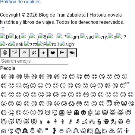
Politica de cookies
Copyright © 2026 Blog de Fran Zabaleta | Historia, novela
histórica y libros de viajes. Todos los derechos reservados.
😀
💡
🏈
🌿
✈️
❤️
🍔
🔤
People
😀
😁
😂
🤣
😃
😄
😅
😆
😉
😊
😋
😎
😍
😘
😗
😙
😚
😊
🙂
🤗
🤔
😐
😑
😶
🙄
😏
😣
😥
😮
🤐
😯
😪
😫
😴
😌
🤓
😛
😜
😝
🤤
😒
😓
😔
😕
🙃
🤑
😲
☹
🙁
😖
😞
😟
😤
😢
😭
😦
😧
😨
😩
😬
😰
😱
😳
😵
😡
😠
😇
🤠
🤡
🤥
😷
🤒
🤕
🤢
🤧
😈
👿
👹
👺
💀
👻
👽
🤖
💩
😺
😸
😹
😻
😼
😽
🙀
😿
😾
👦
👧
👨
👩
👴
👵
👶
👼
👮
🕵
💂
👷
👳
👱
🎅
🤶
👸
🤴
👰
🤵
🤰
👲
🙍
🙎
🙅
🙆
💁
🙋
🙇
🤦
🤷