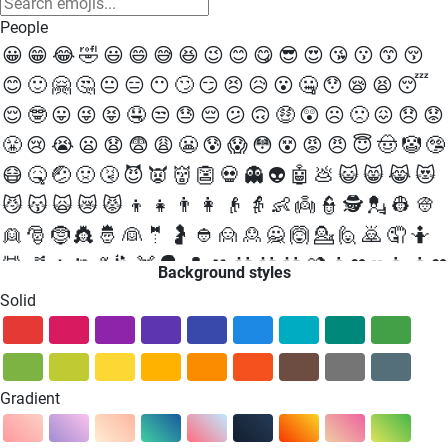
People
😀
😁
😂
🤣
😃
😄
😅
😆
😉
😊
😋
😎
😍
😘
😗
😙
😚
😊
🙂
🤗
🤔
😐
😑
😶
🙄
😏
😣
😥
😮
🤐
😯
😪
😫
😴
😌
🤓
😛
😜
😝
🤤
😒
😓
😔
😕
🙃
🤑
😲
☹
🙁
😖
😞
😟
😤
😢
😭
😦
😧
😨
😩
😬
😰
😱
😳
😵
😡
😠
😇
🤠
🤡
🤥
😷
🤒
🤕
🤢
🤧
😈
👿
👹
👺
💀
👻
👽
🤖
💩
😺
😸
😹
😻
😼
😽
🙀
😿
😾
👦
👧
👨
👩
👴
👵
👶
👼
👮
🕵
💂
👷
👳
👱
🎅
🤶
👸
🤴
👰
🤵
🤰
👲
🙍
🙎
🙅
🙆
💁
🙋
🙇
🤦
🤷
💆
💇
🚶
🏃
💃
🕺
👯
🗣
👤
👥
👫
👬
👭
💏
👨❤💋👨
👩❤
Background styles
💋👩
💑
👨❤👨
👩❤👩
👪
👨👩👧
👨👩👧👦
👨👩👦👦
Solid
👨👩👧👧
👨👨👦
👨👨👧
👨👨👧👦
👨👨👦👦
👨👨👧
👧
👩👩👦
👩👩👧
👩👩👧👦
👩👩👦👦
👩👩👧👧
💪
🤳
👈
👉
☝
👆
🖕
👇
✌
🤞
🖖
🤘
🤙
🖐
✋
👌
👍
👎
✊
👊
Gradient
🤛
🤜
🤚
👋
👏
✍
👐
🙌
🙏
🤝
💅
👂
👃
👣
👀
👁
👅
👄
💋
💤
👓
🕶
👔
👕
👖
👗
👘
👙
👚
👛
👜
👝
🎒
👞
👟
👠