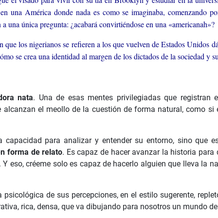
ra en una América donde nada es como se imaginaba, comenzando por 
n a una única pregunta: ¿acabará convirtiéndose en una «americanah»?
n que los nigerianos se refieren a los que vuelven de Estados Unidos dá
 cómo se crea una identidad al margen de los dictados de la sociedad y su
dora nata
. Una de esas mentes privilegiadas que registran e
 alcanzan el meollo de la cuestión de forma natural, como si 
a capacidad para analizar y entender su entorno, sino que es
en forma de relato
. Es capaz de hacer avanzar la historia par
eso, créeme solo es capaz de hacerlo alguien que lleva la nar
a psicológica de sus percepciones, en el estilo sugerente, repl
rativa, rica, densa, que va dibujando para nosotros un mundo de