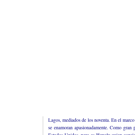
Lagos, mediados de los noventa. En el marco 
se enamoran apasionadamente. Como gran par
Estados Unidos, pero es Ifemelu quien consig