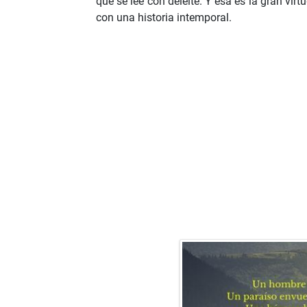
que se lee con deleite. Y esa es la gran virt
con una historia intemporal.