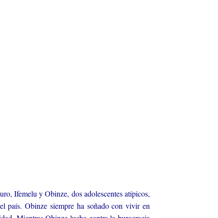
uro, Ifemelu y Obinze, dos adolescentes atípicos,
el país. Obinze siempre ha soñado con vivir en
sidad. Mientras Obinze lucha contra la burocracia