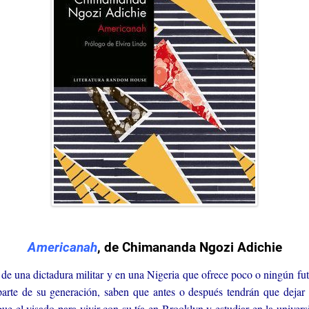
Americanah
, de Chimananda Ngozi Adichie
de una dictadura militar y en una Nigeria que ofrece poco o ningún fut
te de su generación, saben que antes o después tendrán que dejar 
ue el visado para vivir con su tía en Brooklyn y estudiar en la univer