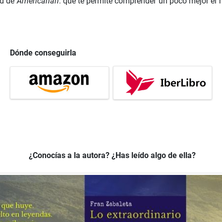
ud de
Americanah
: que te permite comprender un poco mejor el
Dónde conseguirla
¿Conocías a la autora? ¿Has leído algo de ella?