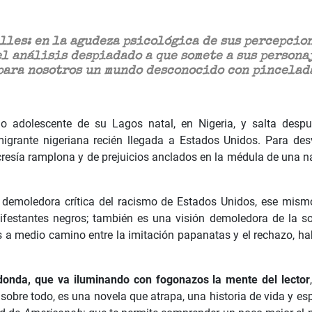
alles: en la agudeza psicológica de sus percepcion
l análisis despiadado a que somete a sus personaj
para nosotros un mundo desconocido con pincelad
o adolescente de su Lagos natal, en Nigeria, y salta desp
migrante nigeriana recién llegada a Estados Unidos. Para de
esía ramplona y de prejuicios anclados en la médula de una na
 demoledora crítica del racismo de Estados Unidos, ese mism
ifestantes negros; también es una visión demoledora de la soc
 a medio camino entre la imitación papanatas y el rechazo, hab
donda, que va iluminando con fogonazos la mente del lector
 sobre todo, es una novela que atrapa, una historia de vida y es