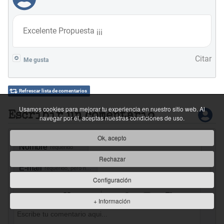
Excelente Propuesta ¡¡¡
Citar
Me gusta
Refrescar lista de comentarios
Usamos cookies para mejorar tu experiencia en nuestro sitio web. Al
Escribir un comentario
navegar por él, aceptas nuestras condiciones de uso.
Ok, acepto
Nombre
requerido
Rechazar
E-mail
requerido, pero no visible
Configuración
+ Información