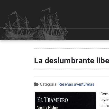
La deslumbrante libe
Detalles
Categoría:
Reseñas aventureras
Como
leye
a me