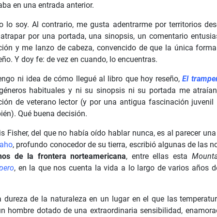
aba en una entrada anterior.
o lo soy. Al contrario, me gusta adentrarme por territorios d
 atrapar por una portada, una sinopsis, un comentario entusia
ición y me lanzo de cabeza, convencido de que la única forma
ño. Y doy fe: de vez en cuando, lo encuentras.
engo ni idea de cómo llegué al libro que hoy reseño,
El trampe
géneros habituales y ni su sinopsis ni su portada me atraían
ición de veterano lector (y por una antigua fascinación juvenil
ién). Qué buena decisión.
is Fisher, del que no había oído hablar nunca, es al parecer un
daho
, profundo conocedor de su tierra, escribió algunas de las 
nos de la frontera norteamericana
, entre ellas esta
Mount
pero
, en la que nos cuenta la vida a lo largo de varios años 
dureza de la naturaleza en un lugar en el que las temperatura
 un hombre dotado de una extraordinaria sensibilidad, enamora