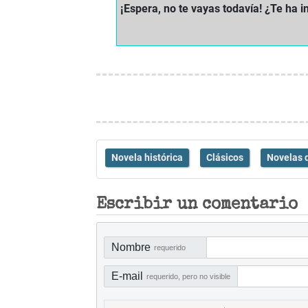
¡Espera, no te vayas todavía! ¿Te ha i
Novela histórica
Clásicos
Novelas 
Escribir un comentario
Nombre
requerido
E-mail
requerido, pero no visible