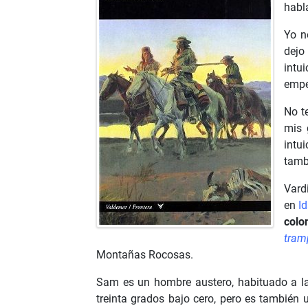
habl
Yo n
dejo
intu
empe
No t
mis 
intu
tamb
Vard
en
I
colo
tram
Montañas Rocosas.
Sam es un hombre austero, habituado a la 
treinta grados bajo cero, pero es también