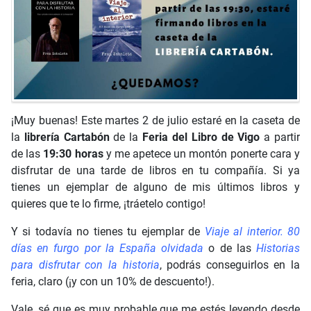
¡Muy buenas! Este martes 2 de julio estaré en la caseta de
la
librería Cartabón
de la
Feria del Libro de Vigo
a partir
de las
19:30 horas
y me apetece un montón ponerte cara y
disfrutar de una tarde de libros en tu compañía. Si ya
tienes un ejemplar de alguno de mis últimos libros y
quieres que te lo firme, ¡tráetelo contigo!
Y si todavía no tienes tu ejemplar de
Viaje al interior. 80
días en furgo por la España olvidada
o de las
Historias
para disfrutar con la historia
, podrás conseguirlos en la
feria, claro (¡y con un 10% de descuento!).
Vale, sé que es muy probable que me estés leyendo desde