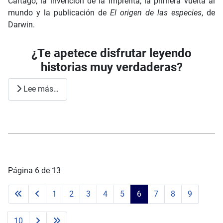
Cartago, la invención de la imprenta, la primera vuelta al
mundo y la publicación de
El origen de las especies
, de
Darwin.
¿Te apetece disfrutar leyendo
historias muy verdaderas?
Lee más…
Página 6 de 13
1
2
3
4
5
6
7
8
9
10