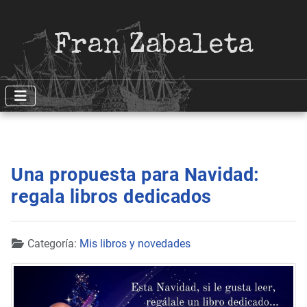
Fran Zabaleta
Una propuesta para Navidad:
regala libros dedicados
Detalles
Categoría:
Mis libros y novedades