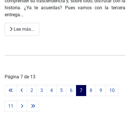
comprender su trascendencia y, sobre todo, disfrutar con la
historia. ¿Ya te acuerdas? Pues vamos con la tercera
entrega...
Lee más…
Página 7 de 13
2
3
4
5
6
7
8
9
10
11