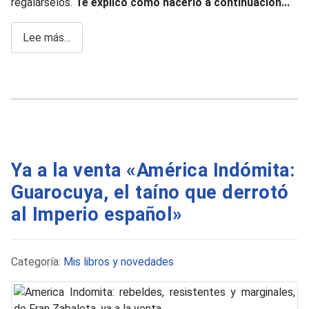
regalárselos.
Te explico cómo hacerlo a continuación...
Lee más…
Ya a la venta «América Indómita:
Guarocuya, el taíno que derrotó
al Imperio español»
Detalles
Categoría:
Mis libros y novedades