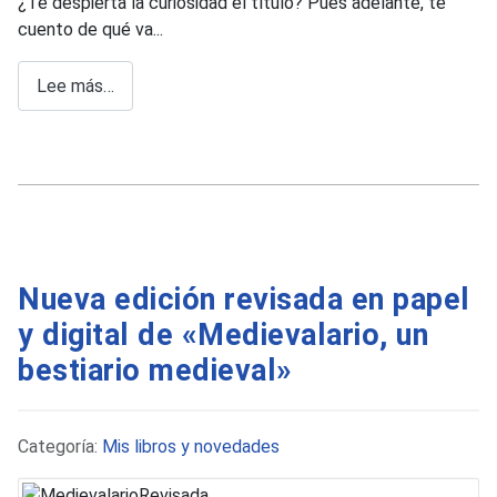
¿Te despierta la curiosidad el título? Pues adelante, te
cuento de qué va...
Lee más…
Nueva edición revisada en papel
y digital de «Medievalario, un
bestiario medieval»
Detalles
Categoría:
Mis libros y novedades