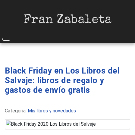
Fran Zabaleta
Black Friday en Los Libros del
Salvaje: libros de regalo y
gastos de envío gratis
Detalles
Categoría:
Mis libros y novedades