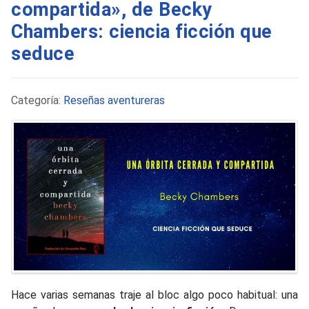
compartida», de Becky
Chambers: ciencia ficción que
seduce
Detalles
Categoría:
Reseñas aventureras
Hace varias semanas traje al bloc algo poco habitual: una