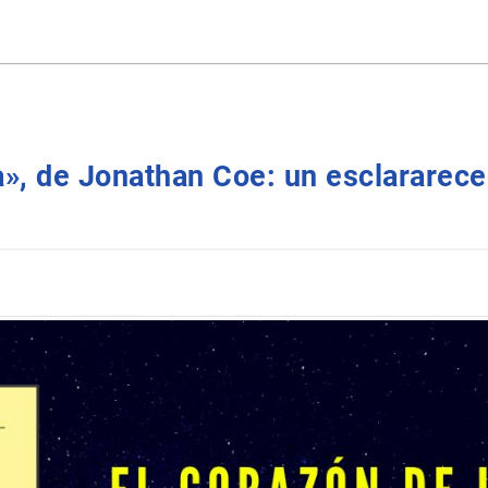
a», de Jonathan Coe: un esclarareced